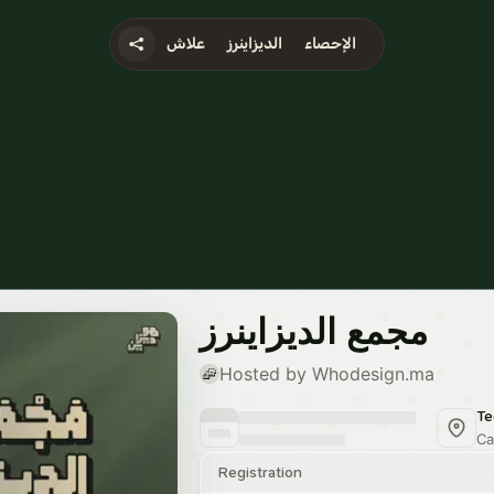
الإحصاء
الديزاينرز
علاش
إلى عجبك الكونسيبط بارطاجي
شوف شوية لتحت وكوبي  الرابط وعيش 
www.whodesign.ma
كوبي 